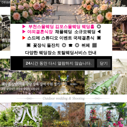
▶
부천스몰웨딩
김포스몰웨딩
웨딩홀
◎
▶
야외결혼식장
채플웨딩
소규모웨딩
◀
▶
스드메
스튜디오
이벤트
국제결혼식
▣
▣
꽃장식
돌잔치
◎
☎
◎
뷔페
▦
다양한 웨딩장소 토탈웨딩서비스 안내
24
시간 동안 다시 열람하지 않습니다.
닫기