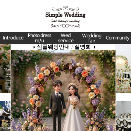
◑
심플웨딩안내
/
설명회
◑