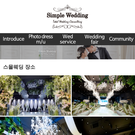
스몰웨딩 장소