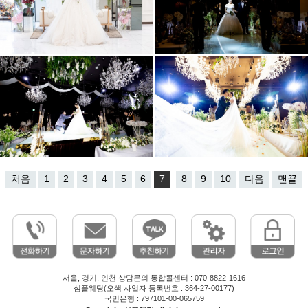
처음
1
2
3
4
5
6
7
8
9
10
다음
맨끝
서울, 경기, 인천 상담문의 통합콜센터 : 070-8822-1616
심플웨딩(오색 사업자 등록번호 : 364-27-00177)
국민은행 : 797101-00-065759