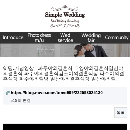
웨딩.기념영상 | 파주야외결혼식 고양야외결혼식일산야
외결혼식 파주야외결혼식김포야외결혼식장 파주야외결
혼식장 파주야외촬영 일산야외결혼식장 일산야외촬…
https://blog.naver.com/tomo999/222593025130
519회 연결
목록